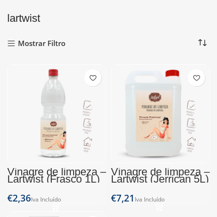
lartwist
Mostrar Filtro
Vinagre de limpeza –
Vinagre de limpeza –
Lartwist (Frasco 1L)
Lartwist (Jerrican 5L)
€
€