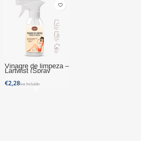
Vinagre de limpeza –
Lartwist (Spray
500ml)
€