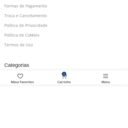
Formas de Pagamento
Troca e Cancelamento
Política de Privacidade
Política de Cokkies
Termos de Uso
Categorias
Agricultura e Jardim
0
Meus Favoritos
Carrinho
Menu
Animais e Pecuária
Artes Manuais
Usamos cookies para melhorar sua experiência em
nosso site. Ao navegar neste site, você concorda com o
Bricolage
uso de cookies.
Camping
MAIS INFORMAÇÕES
Aceitar
Oficina e Automóveis