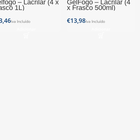
lfogo – Lacrilar (4 x
GelFogo – Lacrilar (4
asco 1L)
x Frasco 500ml)
€
Adicionar
Adicionar