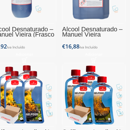
cool Desnaturado –
Álcool Desnaturado –
nuel Vieira (Frasco
Manuel Vieira
)
(Garrafão 5L)
€
Adicionar
Adicionar