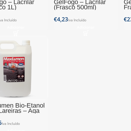
go – Lacrilar
GelFogo – Lacrilar
Ge
co 1L)
(Frasco 500ml)
Fr
€
€
Adicionar
Adicionar
men Bio-Etanol
Lareiras – Aga
ican 5L)
Adicionar