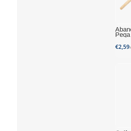
Aban
Pega 
unida
€