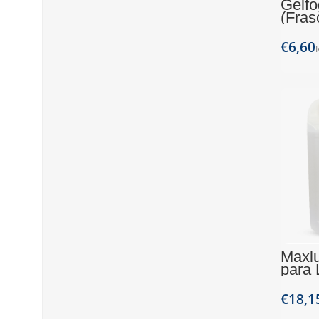
Gelfo
(Fras
€
Maxlu
para 
(Jerr
€