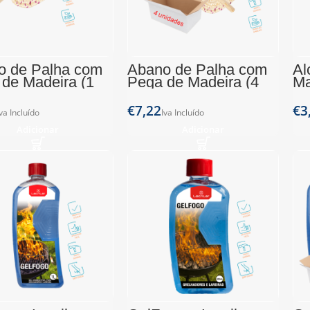
o de Palha com
Abano de Palha com
Ál
de Madeira (1
Pega de Madeira (4
Ma
de)
unidades)
1L
€
€
Adicionar
Adicionar