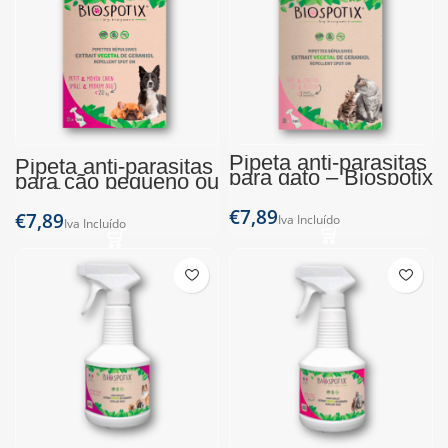
Pipeta anti-parasitas
Pipeta anti-parasitas
para gato – Biospotix
para cão pequeno ou
(5x1ml)
médio – Biospotix
(5x1ml)
€
€