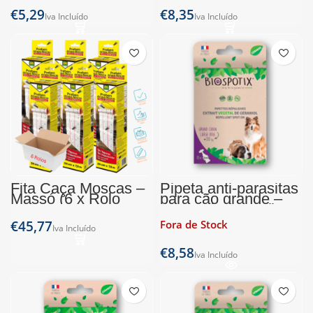
€
€
Fita Caça Moscas –
Pipeta anti-parasitas
Massó (6 x Rolo
para cão grande –
25cm x 7,5m)
Biospotix (3x3ml)
€
Fora de Stock
€