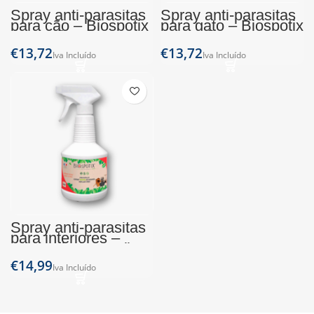
Spray anti-parasitas
Spray anti-parasitas
para cão – Biospotix
para gato – Biospotix
(500 ml)
(500 ml)
€
€
Spray anti-parasitas
para interiores –
Biospotix (500 ml)
€